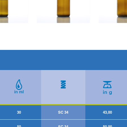
30
SC 34
43,00
50
SC 34
50,00