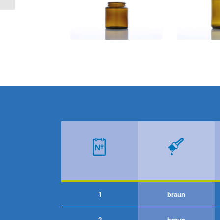
1
braun
2
braun